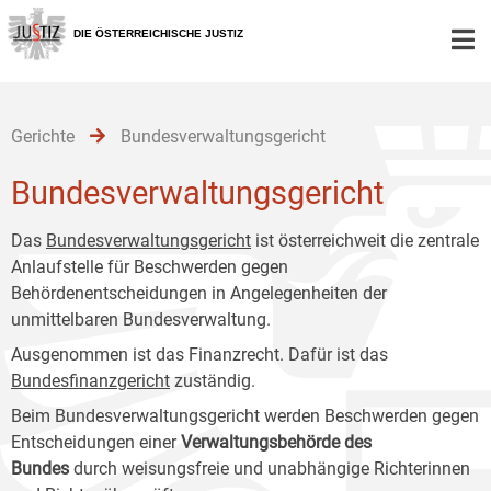
Zur
Zum
Zum
Hauptnavigation
Inhalt
Untermenü
DIE ÖSTERREICHISCHE JUSTIZ
[1]
[2]
[3]
Gerichte
Bundesverwaltungsgericht
Bundesverwaltungsgericht
Das
Bundesverwaltungsgericht
ist österreichweit die zentrale
Anlaufstelle für Beschwerden gegen
Behördenentscheidungen in Angelegenheiten der
unmittelbaren Bundesverwaltung.
Ausgenommen ist das Finanzrecht. Dafür ist das
Bundesfinanzgericht
zuständig.
Beim Bundesverwaltungsgericht werden Beschwerden gegen
Entscheidungen einer
Verwaltungsbehörde des
Bundes
durch weisungsfreie und unabhängige Richterinnen