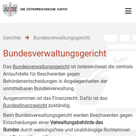
Zur
Zum
Zum
Hauptnavigation
Inhalt
Untermenü
DIE ÖSTERREICHISCHE JUSTIZ
[1]
[2]
[3]
Gerichte
Bundesverwaltungsgericht
Bundesverwaltungsgericht
Das
Bundesverwaltungsgericht
ist österreichweit die zentrale
Anlaufstelle für Beschwerden gegen
Behördenentscheidungen in Angelegenheiten der
unmittelbaren Bundesverwaltung.
Ausgenommen ist das Finanzrecht. Dafür ist das
Bundesfinanzgericht
zuständig.
Beim Bundesverwaltungsgericht werden Beschwerden gegen
Entscheidungen einer
Verwaltungsbehörde des
Bundes
durch weisungsfreie und unabhängige Richterinnen