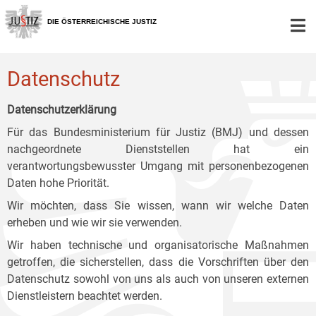
Zur
Zum
Zum
Hauptnavigation
Inhalt
Untermenü
DIE ÖSTERREICHISCHE JUSTIZ
[1]
[2]
[3]
Datenschutz
Datenschutzerklärung
Für das Bundesministerium für Justiz (BMJ) und dessen
nachgeordnete Dienststellen hat ein
verantwortungsbewusster Umgang mit personenbezogenen
Daten hohe Priorität.
Wir möchten, dass Sie wissen, wann wir welche Daten
erheben und wie wir sie verwenden.
Wir haben technische und organisatorische Maßnahmen
getroffen, die sicherstellen, dass die Vorschriften über den
Datenschutz sowohl von uns als auch von unseren externen
Dienstleistern beachtet werden.