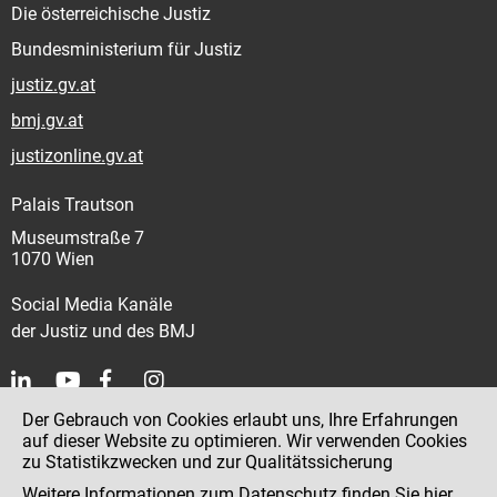
Die österreichische Justiz
Bundesministerium für Justiz
justiz.gv.at
bmj.gv.at
justizonline.gv.at
Palais Trautson
Museumstraße 7
1070 Wien
Social Media Kanäle
der Justiz und des BMJ
Der Gebrauch von Cookies erlaubt uns, Ihre Erfahrungen
Kontakt
auf dieser Website zu optimieren. Wir verwenden Cookies
zu Statistikzwecken und zur Qualitätssicherung
Impressum
Weitere Informationen zum Datenschutz finden Sie
hier
.