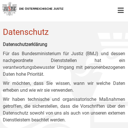
Zur
Zum
Zum
Hauptnavigation
Inhalt
Untermenü
DIE ÖSTERREICHISCHE JUSTIZ
[1]
[2]
[3]
Datenschutz
Datenschutzerklärung
Für das Bundesministerium für Justiz (BMJ) und dessen
nachgeordnete Dienststellen hat ein
verantwortungsbewusster Umgang mit personenbezogenen
Daten hohe Priorität.
Wir möchten, dass Sie wissen, wann wir welche Daten
erheben und wie wir sie verwenden.
Wir haben technische und organisatorische Maßnahmen
getroffen, die sicherstellen, dass die Vorschriften über den
Datenschutz sowohl von uns als auch von unseren externen
Dienstleistern beachtet werden.