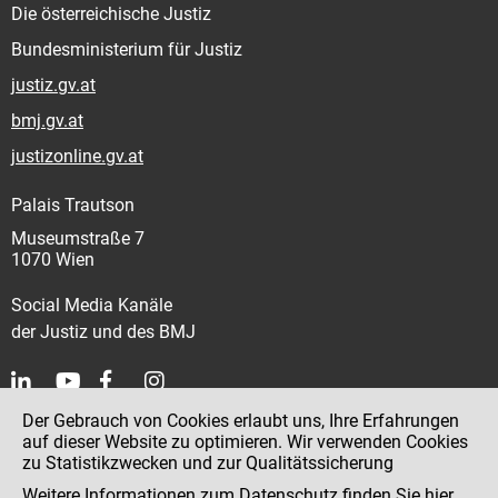
Die österreichische Justiz
Bundesministerium für Justiz
justiz.gv.at
bmj.gv.at
justizonline.gv.at
Palais Trautson
Museumstraße 7
1070 Wien
Social Media Kanäle
der Justiz und des BMJ
Der Gebrauch von Cookies erlaubt uns, Ihre Erfahrungen
Kontakt
auf dieser Website zu optimieren. Wir verwenden Cookies
zu Statistikzwecken und zur Qualitätssicherung
Impressum
Weitere Informationen zum Datenschutz finden Sie
hier
.