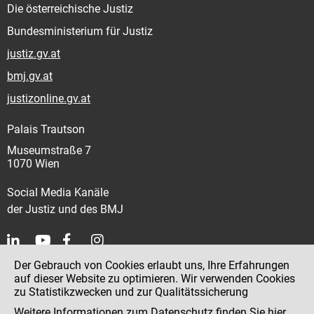
Die österreichische Justiz
Bundesministerium für Justiz
justiz.gv.at
bmj.gv.at
justizonline.gv.at
Palais Trautson
Museumstraße 7
1070 Wien
Social Media Kanäle
der Justiz und des BMJ
Der Gebrauch von Cookies erlaubt uns, Ihre Erfahrungen
Kontakt
auf dieser Website zu optimieren. Wir verwenden Cookies
zu Statistikzwecken und zur Qualitätssicherung
Impressum
Weitere Informationen zum Datenschutz finden Sie
hier
.