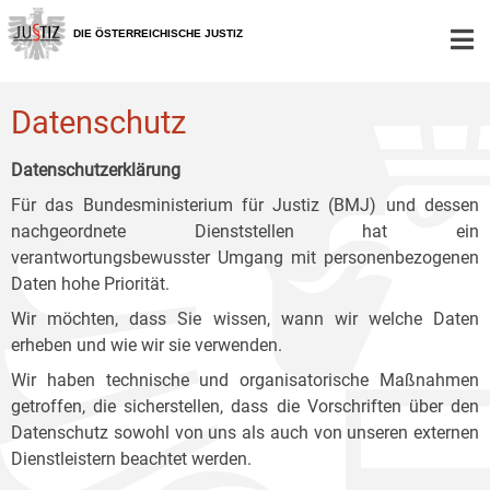
Zur
Zum
Zum
Hauptnavigation
Inhalt
Untermenü
DIE ÖSTERREICHISCHE JUSTIZ
[1]
[2]
[3]
Datenschutz
Datenschutzerklärung
Für das Bundesministerium für Justiz (BMJ) und dessen
nachgeordnete Dienststellen hat ein
verantwortungsbewusster Umgang mit personenbezogenen
Daten hohe Priorität.
Wir möchten, dass Sie wissen, wann wir welche Daten
erheben und wie wir sie verwenden.
Wir haben technische und organisatorische Maßnahmen
getroffen, die sicherstellen, dass die Vorschriften über den
Datenschutz sowohl von uns als auch von unseren externen
Dienstleistern beachtet werden.