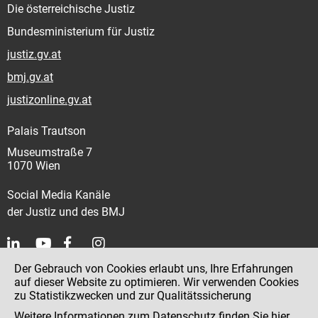
Die österreichische Justiz
Bundesministerium für Justiz
justiz.gv.at
bmj.gv.at
justizonline.gv.at
Palais Trautson
Museumstraße 7
1070 Wien
Social Media Kanäle
der Justiz und des BMJ
Der Gebrauch von Cookies erlaubt uns, Ihre Erfahrungen
Kontakt
auf dieser Website zu optimieren. Wir verwenden Cookies
zu Statistikzwecken und zur Qualitätssicherung
Impressum
Weitere Informationen zum Datenschutz finden Sie
hier
.