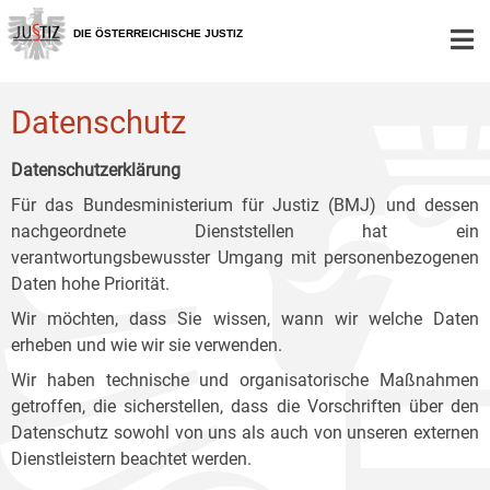
Zur
Zum
Zum
Hauptnavigation
Inhalt
Untermenü
DIE ÖSTERREICHISCHE JUSTIZ
[1]
[2]
[3]
Datenschutz
Datenschutzerklärung
Für das Bundesministerium für Justiz (BMJ) und dessen
nachgeordnete Dienststellen hat ein
verantwortungsbewusster Umgang mit personenbezogenen
Daten hohe Priorität.
Wir möchten, dass Sie wissen, wann wir welche Daten
erheben und wie wir sie verwenden.
Wir haben technische und organisatorische Maßnahmen
getroffen, die sicherstellen, dass die Vorschriften über den
Datenschutz sowohl von uns als auch von unseren externen
Dienstleistern beachtet werden.