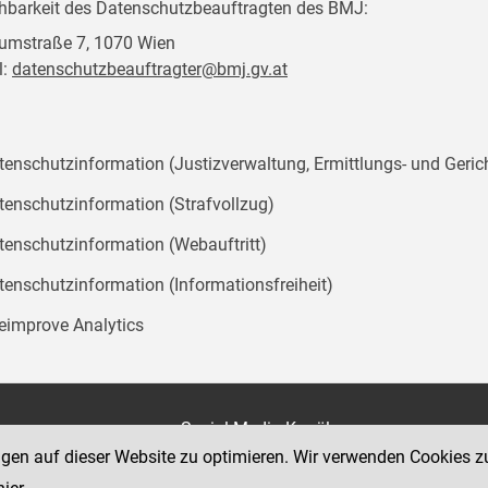
chbarkeit des Datenschutzbeauftragten des BMJ:
mstraße 7, 1070 Wien
l:
datenschutzbeauftragter@bmj.gv.at
tenschutzinformation (Justizverwaltung, Ermittlungs- und Geric
tenschutzinformation (Strafvollzug)
tenschutzinformation (Webauftritt)
tenschutzinformation (Informationsfreiheit)
teimprove Analytics
on
Social Media Kanäle
der Justiz und des BMJ
ngen auf dieser Website zu optimieren. Wir verwenden Cookies z
e 7