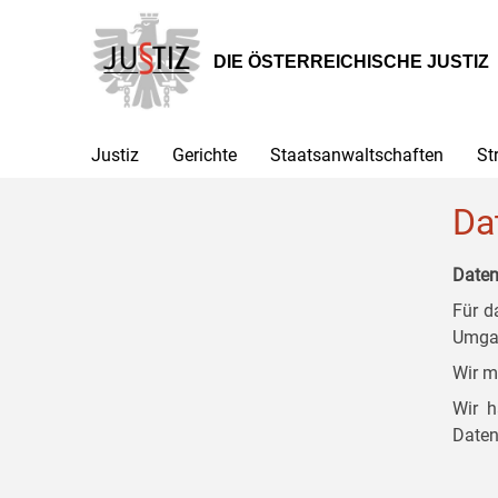
Zur
Zum
Zum
Hauptnavigation
Inhalt
Untermenü
[1]
[2]
[3]
DIE ÖSTERREICHISCHE JUSTIZ
Justiz
Gerichte
Staatsanwaltschaften
St
Da
Daten
Für d
Umgan
Wir m
Wir h
Daten