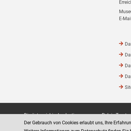
Errei
Museu
E-Mai
Da
Da
Da
Da
Si
Die österreichische Justiz
Palais Trauts
Der Gebrauch von Cookies erlaubt uns, Ihre Erfahru
Museumstraß
Bundesministerium für Justiz
1070 Wien