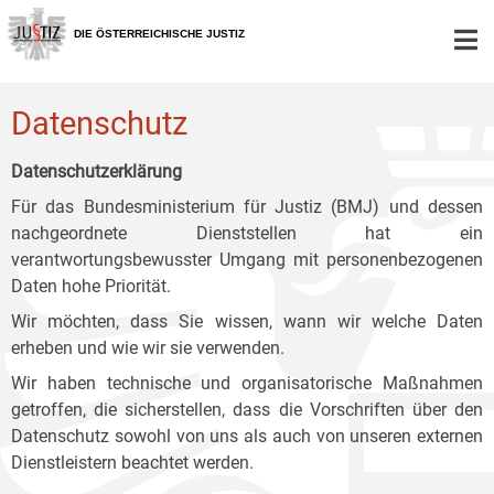
Zur
Zum
Zum
Hauptnavigation
Inhalt
Untermenü
DIE ÖSTERREICHISCHE JUSTIZ
[1]
[2]
[3]
Datenschutz
Datenschutzerklärung
Für das Bundesministerium für Justiz (BMJ) und dessen
nachgeordnete Dienststellen hat ein
verantwortungsbewusster Umgang mit personenbezogenen
Daten hohe Priorität.
Wir möchten, dass Sie wissen, wann wir welche Daten
erheben und wie wir sie verwenden.
Wir haben technische und organisatorische Maßnahmen
getroffen, die sicherstellen, dass die Vorschriften über den
Datenschutz sowohl von uns als auch von unseren externen
Dienstleistern beachtet werden.