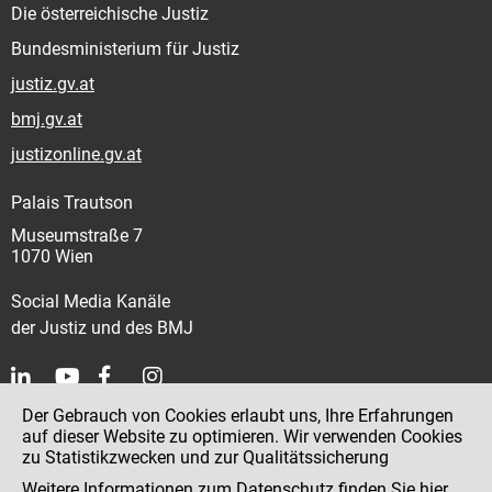
Die österreichische Justiz
Bundesministerium für Justiz
justiz.gv.at
bmj.gv.at
justizonline.gv.at
Palais Trautson
Museumstraße 7
1070 Wien
Social Media Kanäle
der Justiz und des BMJ
Der Gebrauch von Cookies erlaubt uns, Ihre Erfahrungen
Kontakt
auf dieser Website zu optimieren. Wir verwenden Cookies
zu Statistikzwecken und zur Qualitätssicherung
Impressum
Weitere Informationen zum Datenschutz finden Sie
hier
.