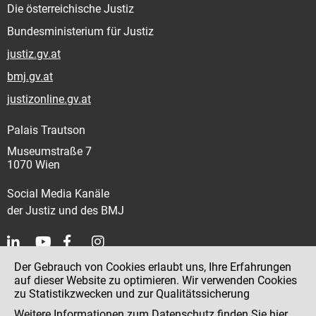
Die österreichische Justiz
Bundesministerium für Justiz
justiz.gv.at
bmj.gv.at
justizonline.gv.at
Palais Trautson
Museumstraße 7
1070 Wien
Social Media Kanäle
der Justiz und des BMJ
Der Gebrauch von Cookies erlaubt uns, Ihre Erfahrungen
Kontakt
auf dieser Website zu optimieren. Wir verwenden Cookies
zu Statistikzwecken und zur Qualitätssicherung
Impressum
Weitere Informationen zum Datenschutz finden Sie
hier
.