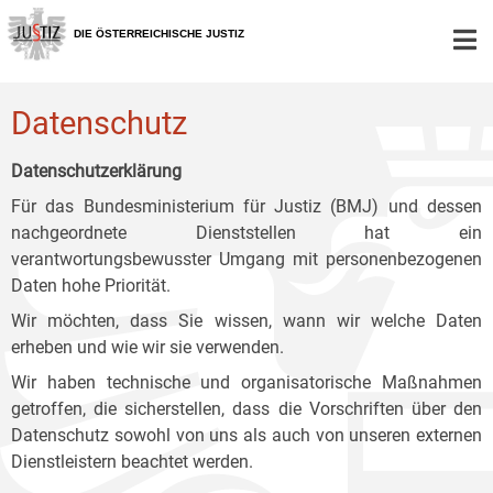
Zur
Zum
Zum
Hauptnavigation
Inhalt
Untermenü
DIE ÖSTERREICHISCHE JUSTIZ
[1]
[2]
[3]
Datenschutz
Datenschutzerklärung
Für das Bundesministerium für Justiz (BMJ) und dessen
nachgeordnete Dienststellen hat ein
verantwortungsbewusster Umgang mit personenbezogenen
Daten hohe Priorität.
Wir möchten, dass Sie wissen, wann wir welche Daten
erheben und wie wir sie verwenden.
Wir haben technische und organisatorische Maßnahmen
getroffen, die sicherstellen, dass die Vorschriften über den
Datenschutz sowohl von uns als auch von unseren externen
Dienstleistern beachtet werden.