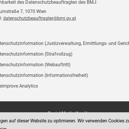
chbarkeit des Datenschutzbeauftragten des BMJ:
mstraße 7, 1070 Wien
l:
datenschutzbeauftragter@bmj.gv.at
tenschutzinformation (Justizverwaltung, Ermittlungs- und Geric
tenschutzinformation (Strafvollzug)
tenschutzinformation (Webauftritt)
tenschutzinformation (Informationsfreiheit)
teimprove Analytics
on
Social Media Kanäle
der Justiz und des BMJ
ngen auf dieser Website zu optimieren. Wir verwenden Cookies z
e 7