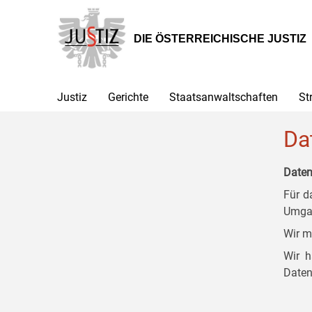
Zur
Zum
Zum
Hauptnavigation
Inhalt
Untermenü
[1]
[2]
[3]
DIE ÖSTERREICHISCHE JUSTIZ
Justiz
Gerichte
Staatsanwaltschaften
St
Da
Daten
Für d
Umgan
Wir m
Wir h
Daten