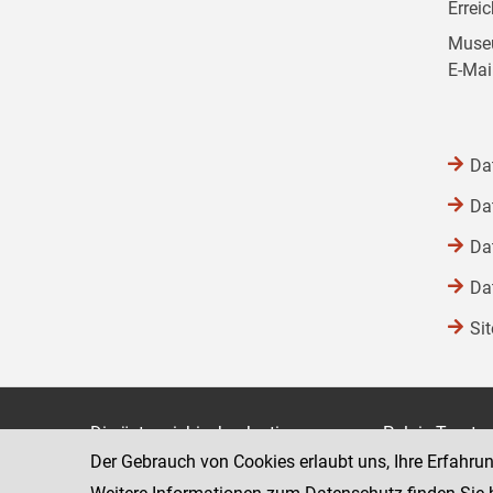
Errei
Museu
E-Mai
Da
Da
Da
Da
Si
Die österreichische Justiz
Palais Trauts
Der Gebrauch von Cookies erlaubt uns, Ihre Erfahru
Museumstraß
Bundesministerium für Justiz
1070 Wien