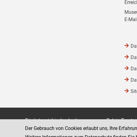
Errei
Museu
E-Mai
Da
Da
Da
Da
Si
Die österreichische Justiz
Palais Trauts
Der Gebrauch von Cookies erlaubt uns, Ihre Erfahru
Museumstraß
Bundesministerium für Justiz
1070 Wien