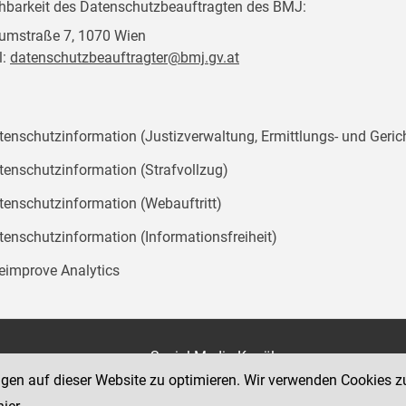
chbarkeit des Datenschutzbeauftragten des BMJ:
mstraße 7, 1070 Wien
l:
datenschutzbeauftragter@bmj.gv.at
tenschutzinformation (Justizverwaltung, Ermittlungs- und Geric
tenschutzinformation (Strafvollzug)
tenschutzinformation (Webauftritt)
tenschutzinformation (Informationsfreiheit)
teimprove Analytics
on
Social Media Kanäle
der Justiz und des BMJ
ngen auf dieser Website zu optimieren. Wir verwenden Cookies z
e 7