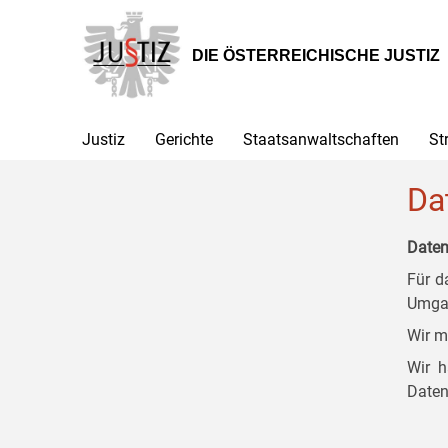
Zur
Zum
Zum
Hauptnavigation
Inhalt
Untermenü
[1]
[2]
[3]
DIE ÖSTERREICHISCHE JUSTIZ
Justiz
Gerichte
Staatsanwaltschaften
St
Da
Daten
Für d
Umgan
Wir m
Wir h
Daten