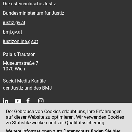
Die österreichische Justiz
Bundesministerium für Justiz
justiz.gv.at
bmj.gv.at
justizonline.gv.at
Palais Trautson
Museumstraße 7
1070 Wien
Social Media Kanäle
der Justiz und des BMJ
Der Gebrauch von Cookies erlaubt uns, Ihre Erfahrungen
Kontakt
auf dieser Website zu optimieren. Wir verwenden Cookies
zu Statistikzwecken und zur Qualitätssicherung
Impressum
Weitere Informationen zum Datenschutz finden Sie
hier
.