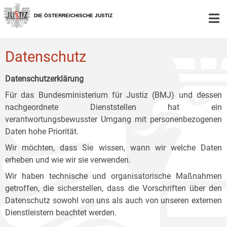
Zur
Zum
Zum
Hauptnavigation
Inhalt
Untermenü
DIE ÖSTERREICHISCHE JUSTIZ
[1]
[2]
[3]
Datenschutz
Datenschutzerklärung
Für das Bundesministerium für Justiz (BMJ) und dessen
nachgeordnete Dienststellen hat ein
verantwortungsbewusster Umgang mit personenbezogenen
Daten hohe Priorität.
Wir möchten, dass Sie wissen, wann wir welche Daten
erheben und wie wir sie verwenden.
Wir haben technische und organisatorische Maßnahmen
getroffen, die sicherstellen, dass die Vorschriften über den
Datenschutz sowohl von uns als auch von unseren externen
Dienstleistern beachtet werden.