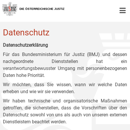
Zur
Zum
Zum
Hauptnavigation
Inhalt
Untermenü
DIE ÖSTERREICHISCHE JUSTIZ
[1]
[2]
[3]
Datenschutz
Datenschutzerklärung
Für das Bundesministerium für Justiz (BMJ) und dessen
nachgeordnete Dienststellen hat ein
verantwortungsbewusster Umgang mit personenbezogenen
Daten hohe Priorität.
Wir möchten, dass Sie wissen, wann wir welche Daten
erheben und wie wir sie verwenden.
Wir haben technische und organisatorische Maßnahmen
getroffen, die sicherstellen, dass die Vorschriften über den
Datenschutz sowohl von uns als auch von unseren externen
Dienstleistern beachtet werden.