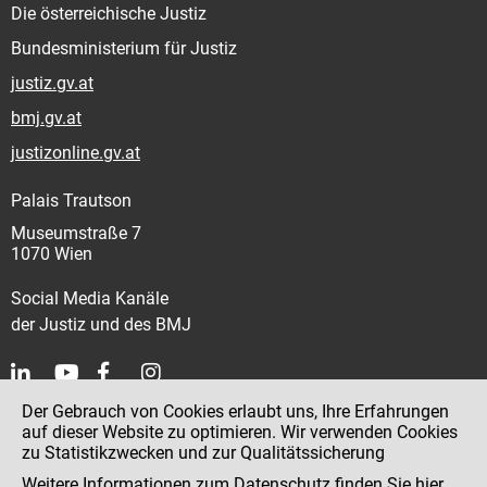
Die österreichische Justiz
Bundesministerium für Justiz
justiz.gv.at
bmj.gv.at
justizonline.gv.at
Palais Trautson
Museumstraße 7
1070 Wien
Social Media Kanäle
der Justiz und des BMJ
Der Gebrauch von Cookies erlaubt uns, Ihre Erfahrungen
Kontakt
auf dieser Website zu optimieren. Wir verwenden Cookies
zu Statistikzwecken und zur Qualitätssicherung
Impressum
Weitere Informationen zum Datenschutz finden Sie
hier
.