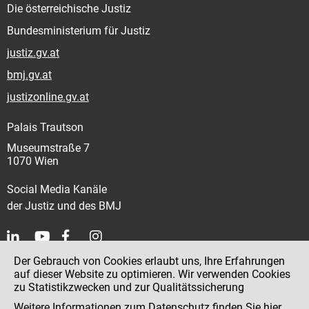
Die österreichische Justiz
Bundesministerium für Justiz
justiz.gv.at
bmj.gv.at
justizonline.gv.at
Palais Trautson
Museumstraße 7
1070 Wien
Social Media Kanäle
der Justiz und des BMJ
Der Gebrauch von Cookies erlaubt uns, Ihre Erfahrungen
Kontakt
auf dieser Website zu optimieren. Wir verwenden Cookies
zu Statistikzwecken und zur Qualitätssicherung
Impressum
Weitere Informationen zum Datenschutz finden Sie
hier
.