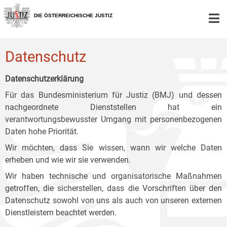
Zur
Zum
Zum
Hauptnavigation
Inhalt
Untermenü
DIE ÖSTERREICHISCHE JUSTIZ
[1]
[2]
[3]
Datenschutz
Datenschutzerklärung
Für das Bundesministerium für Justiz (BMJ) und dessen
nachgeordnete Dienststellen hat ein
verantwortungsbewusster Umgang mit personenbezogenen
Daten hohe Priorität.
Wir möchten, dass Sie wissen, wann wir welche Daten
erheben und wie wir sie verwenden.
Wir haben technische und organisatorische Maßnahmen
getroffen, die sicherstellen, dass die Vorschriften über den
Datenschutz sowohl von uns als auch von unseren externen
Dienstleistern beachtet werden.