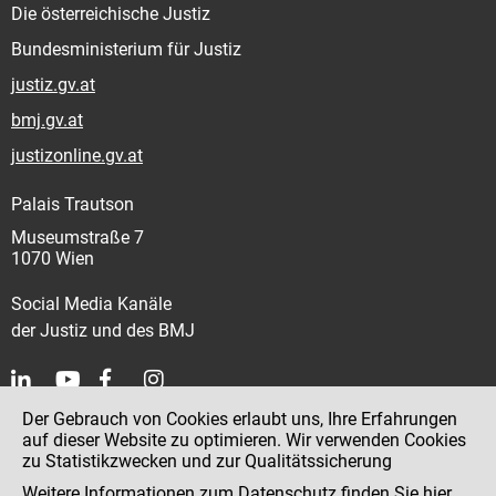
Die österreichische Justiz
Bundesministerium für Justiz
justiz.gv.at
bmj.gv.at
justizonline.gv.at
Palais Trautson
Museumstraße 7
1070 Wien
Social Media Kanäle
der Justiz und des BMJ
Der Gebrauch von Cookies erlaubt uns, Ihre Erfahrungen
Kontakt
auf dieser Website zu optimieren. Wir verwenden Cookies
zu Statistikzwecken und zur Qualitätssicherung
Impressum
Weitere Informationen zum Datenschutz finden Sie
hier
.