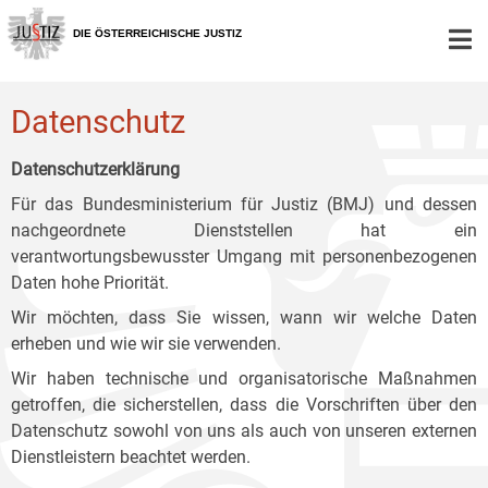
Zur
Zum
Zum
Hauptnavigation
Inhalt
Untermenü
DIE ÖSTERREICHISCHE JUSTIZ
[1]
[2]
[3]
Datenschutz
Datenschutzerklärung
Für das Bundesministerium für Justiz (BMJ) und dessen
nachgeordnete Dienststellen hat ein
verantwortungsbewusster Umgang mit personenbezogenen
Daten hohe Priorität.
Wir möchten, dass Sie wissen, wann wir welche Daten
erheben und wie wir sie verwenden.
Wir haben technische und organisatorische Maßnahmen
getroffen, die sicherstellen, dass die Vorschriften über den
Datenschutz sowohl von uns als auch von unseren externen
Dienstleistern beachtet werden.