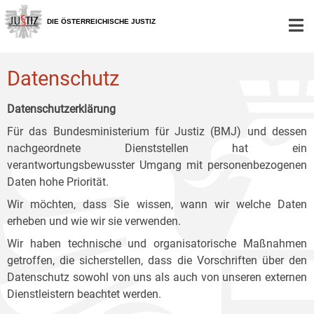
Zur
Zum
Zum
Hauptnavigation
Inhalt
Untermenü
DIE ÖSTERREICHISCHE JUSTIZ
[1]
[2]
[3]
Datenschutz
Datenschutzerklärung
Für das Bundesministerium für Justiz (BMJ) und dessen
nachgeordnete Dienststellen hat ein
verantwortungsbewusster Umgang mit personenbezogenen
Daten hohe Priorität.
Wir möchten, dass Sie wissen, wann wir welche Daten
erheben und wie wir sie verwenden.
Wir haben technische und organisatorische Maßnahmen
getroffen, die sicherstellen, dass die Vorschriften über den
Datenschutz sowohl von uns als auch von unseren externen
Dienstleistern beachtet werden.