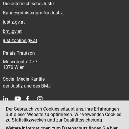
Die österreichische Justiz
Bundesministerium für Justiz
justiz.gv.at
bmj.gv.at
justizonline.gv.at
Palais Trautson
Museumstraße 7
1070 Wien
Social Media Kanäle
der Justiz und des BMJ
Der Gebrauch von Cookies erlaubt uns, Ihre Erfahrungen
Kontakt
auf dieser Website zu optimieren. Wir verwenden Cookies
zu Statistikzwecken und zur Qualitätssicherung
Impressum
Weitere Informationen zum Datenschutz finden Sie
hier
.