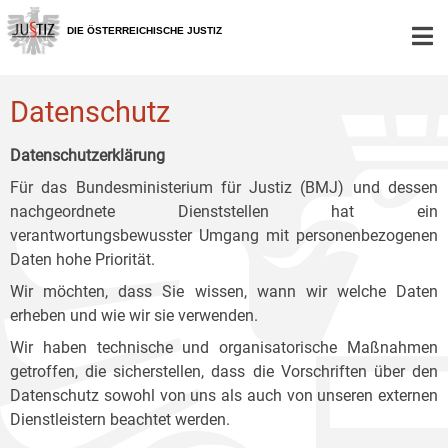
Zur
Zum
Zum
Hauptnavigation
Inhalt
Untermenü
DIE ÖSTERREICHISCHE JUSTIZ
[1]
[2]
[3]
Datenschutz
Datenschutzerklärung
Für das Bundesministerium für Justiz (BMJ) und dessen
nachgeordnete Dienststellen hat ein
verantwortungsbewusster Umgang mit personenbezogenen
Daten hohe Priorität.
Wir möchten, dass Sie wissen, wann wir welche Daten
erheben und wie wir sie verwenden.
Wir haben technische und organisatorische Maßnahmen
getroffen, die sicherstellen, dass die Vorschriften über den
Datenschutz sowohl von uns als auch von unseren externen
Dienstleistern beachtet werden.