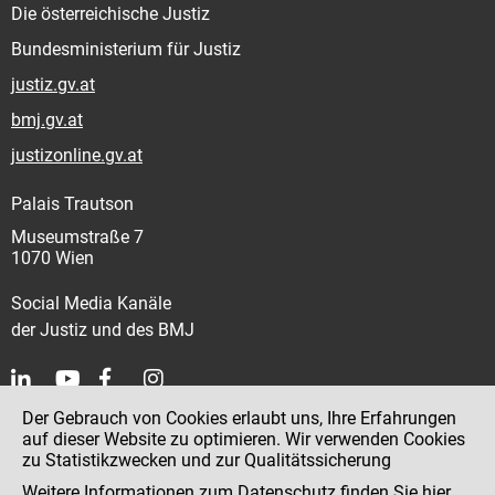
Die österreichische Justiz
Bundesministerium für Justiz
justiz.gv.at
bmj.gv.at
justizonline.gv.at
Palais Trautson
Museumstraße 7
1070 Wien
Social Media Kanäle
der Justiz und des BMJ
Der Gebrauch von Cookies erlaubt uns, Ihre Erfahrungen
Kontakt
auf dieser Website zu optimieren. Wir verwenden Cookies
zu Statistikzwecken und zur Qualitätssicherung
Impressum
Weitere Informationen zum Datenschutz finden Sie
hier
.