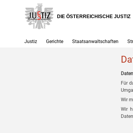
Zur
Zum
Zum
Hauptnavigation
Inhalt
Untermenü
[1]
[2]
[3]
DIE ÖSTERREICHISCHE JUSTIZ
Justiz
Gerichte
Staatsanwaltschaften
St
Da
Daten
Für d
Umgan
Wir m
Wir h
Daten