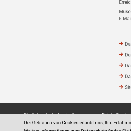
Errei
Museu
E-Mai
Da
Da
Da
Da
Si
Die österreichische Justiz
Palais Trauts
Der Gebrauch von Cookies erlaubt uns, Ihre Erfahru
Museumstraß
Bundesministerium für Justiz
1070 Wien