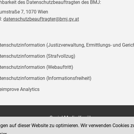
chbarkeit des Datenschutzbeauftragten des BMJ:
mstraße 7, 1070 Wien
l:
datenschutzbeauftragter@bmj.gv.at
tenschutzinformation (Justizverwaltung, Ermittlungs- und Geric
tenschutzinformation (Strafvollzug)
tenschutzinformation (Webauftritt)
tenschutzinformation (Informationsfreiheit)
teimprove Analytics
on
Social Media Kanäle
der Justiz und des BMJ
ngen auf dieser Website zu optimieren. Wir verwenden Cookies z
e 7