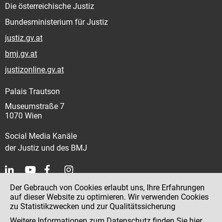
Die österreichische Justiz
Bundesministerium für Justiz
justiz.gv.at
bmj.gv.at
justizonline.gv.at
Palais Trautson
Museumstraße 7
1070 Wien
Social Media Kanäle
der Justiz und des BMJ
Der Gebrauch von Cookies erlaubt uns, Ihre Erfahrungen
Kontakt
auf dieser Website zu optimieren. Wir verwenden Cookies
zu Statistikzwecken und zur Qualitätssicherung
Impressum
Weitere Informationen zum Datenschutz finden Sie
hier
.