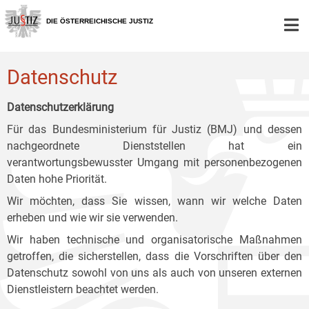
Zur
Zum
Zum
Hauptnavigation
Inhalt
Untermenü
DIE ÖSTERREICHISCHE JUSTIZ
[1]
[2]
[3]
Datenschutz
Datenschutzerklärung
Für das Bundesministerium für Justiz (BMJ) und dessen
nachgeordnete Dienststellen hat ein
verantwortungsbewusster Umgang mit personenbezogenen
Daten hohe Priorität.
Wir möchten, dass Sie wissen, wann wir welche Daten
erheben und wie wir sie verwenden.
Wir haben technische und organisatorische Maßnahmen
getroffen, die sicherstellen, dass die Vorschriften über den
Datenschutz sowohl von uns als auch von unseren externen
Dienstleistern beachtet werden.