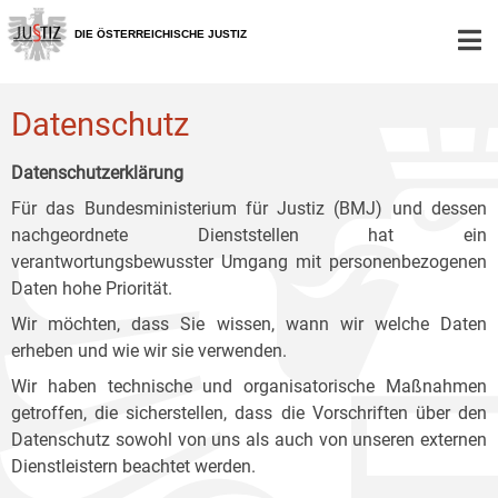
Zur
Zum
Zum
Hauptnavigation
Inhalt
Untermenü
DIE ÖSTERREICHISCHE JUSTIZ
[1]
[2]
[3]
Datenschutz
Datenschutzerklärung
Für das Bundesministerium für Justiz (BMJ) und dessen
nachgeordnete Dienststellen hat ein
verantwortungsbewusster Umgang mit personenbezogenen
Daten hohe Priorität.
Wir möchten, dass Sie wissen, wann wir welche Daten
erheben und wie wir sie verwenden.
Wir haben technische und organisatorische Maßnahmen
getroffen, die sicherstellen, dass die Vorschriften über den
Datenschutz sowohl von uns als auch von unseren externen
Dienstleistern beachtet werden.