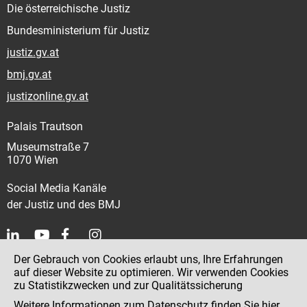
Die österreichische Justiz
Bundesministerium für Justiz
justiz.gv.at
bmj.gv.at
justizonline.gv.at
Palais Trautson
Museumstraße 7
1070 Wien
Social Media Kanäle
der Justiz und des BMJ
Der Gebrauch von Cookies erlaubt uns, Ihre Erfahrungen
Kontakt
auf dieser Website zu optimieren. Wir verwenden Cookies
zu Statistikzwecken und zur Qualitätssicherung
Impressum
Weitere Informationen zum Datenschutz finden Sie
hier
.