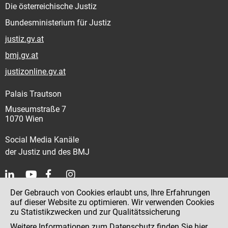
Die österreichische Justiz
Bundesministerium für Justiz
justiz.gv.at
bmj.gv.at
justizonline.gv.at
Palais Trautson
Museumstraße 7
1070 Wien
Social Media Kanäle
der Justiz und des BMJ
Der Gebrauch von Cookies erlaubt uns, Ihre Erfahrungen
Kontakt
auf dieser Website zu optimieren. Wir verwenden Cookies
zu Statistikzwecken und zur Qualitätssicherung
Impressum
Weitere Informationen zum Datenschutz finden Sie
hier
.