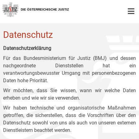
Zur
Zum
Zum
Hauptnavigation
Inhalt
Untermenü
DIE ÖSTERREICHISCHE JUSTIZ
[1]
[2]
[3]
Datenschutz
Datenschutzerklärung
Für das Bundesministerium für Justiz (BMJ) und dessen
nachgeordnete Dienststellen hat ein
verantwortungsbewusster Umgang mit personenbezogenen
Daten hohe Priorität.
Wir möchten, dass Sie wissen, wann wir welche Daten
erheben und wie wir sie verwenden.
Wir haben technische und organisatorische Maßnahmen
getroffen, die sicherstellen, dass die Vorschriften über den
Datenschutz sowohl von uns als auch von unseren externen
Dienstleistern beachtet werden.