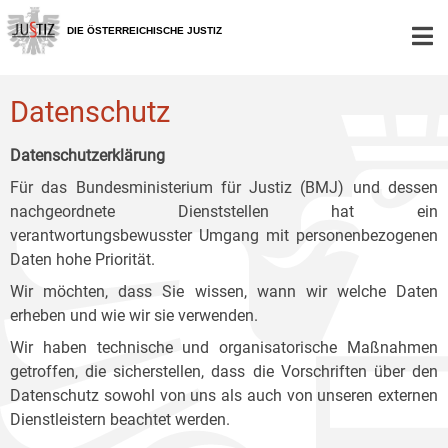
Zur
Zum
Zum
Hauptnavigation
Inhalt
Untermenü
DIE ÖSTERREICHISCHE JUSTIZ
[1]
[2]
[3]
Datenschutz
Datenschutzerklärung
Für das Bundesministerium für Justiz (BMJ) und dessen
nachgeordnete Dienststellen hat ein
verantwortungsbewusster Umgang mit personenbezogenen
Daten hohe Priorität.
Wir möchten, dass Sie wissen, wann wir welche Daten
erheben und wie wir sie verwenden.
Wir haben technische und organisatorische Maßnahmen
getroffen, die sicherstellen, dass die Vorschriften über den
Datenschutz sowohl von uns als auch von unseren externen
Dienstleistern beachtet werden.