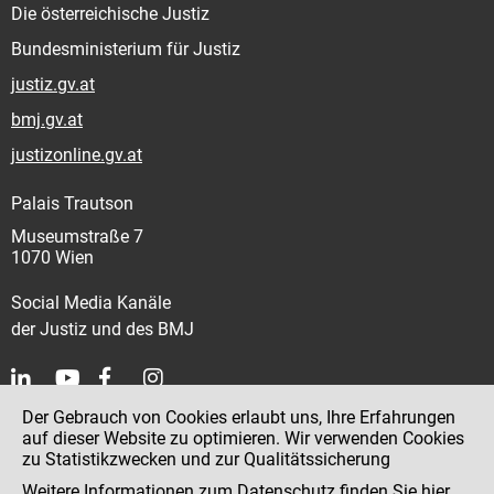
Die österreichische Justiz
Bundesministerium für Justiz
justiz.gv.at
bmj.gv.at
justizonline.gv.at
Palais Trautson
Museumstraße 7
1070 Wien
Social Media Kanäle
der Justiz und des BMJ
Der Gebrauch von Cookies erlaubt uns, Ihre Erfahrungen
Kontakt
auf dieser Website zu optimieren. Wir verwenden Cookies
zu Statistikzwecken und zur Qualitätssicherung
Impressum
Weitere Informationen zum Datenschutz finden Sie
hier
.