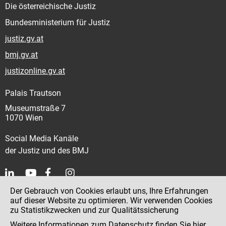
Die österreichische Justiz
Bundesministerium für Justiz
justiz.gv.at
bmj.gv.at
justizonline.gv.at
Palais Trautson
Museumstraße 7
1070 Wien
Social Media Kanäle
der Justiz und des BMJ
Der Gebrauch von Cookies erlaubt uns, Ihre Erfahrungen
Kontakt
auf dieser Website zu optimieren. Wir verwenden Cookies
zu Statistikzwecken und zur Qualitätssicherung
Impressum
Weitere Informationen zum Datenschutz finden Sie
hier
.