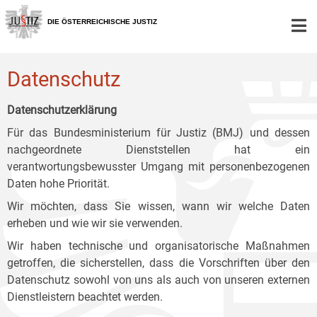
Zur
Zum
Zum
Hauptnavigation
Inhalt
Untermenü
DIE ÖSTERREICHISCHE JUSTIZ
[1]
[2]
[3]
Datenschutz
Datenschutzerklärung
Für das Bundesministerium für Justiz (BMJ) und dessen
nachgeordnete Dienststellen hat ein
verantwortungsbewusster Umgang mit personenbezogenen
Daten hohe Priorität.
Wir möchten, dass Sie wissen, wann wir welche Daten
erheben und wie wir sie verwenden.
Wir haben technische und organisatorische Maßnahmen
getroffen, die sicherstellen, dass die Vorschriften über den
Datenschutz sowohl von uns als auch von unseren externen
Dienstleistern beachtet werden.