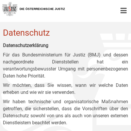
Zur
Zum
Zum
Hauptnavigation
Inhalt
Untermenü
DIE ÖSTERREICHISCHE JUSTIZ
[1]
[2]
[3]
Datenschutz
Datenschutzerklärung
Für das Bundesministerium für Justiz (BMJ) und dessen
nachgeordnete Dienststellen hat ein
verantwortungsbewusster Umgang mit personenbezogenen
Daten hohe Priorität.
Wir möchten, dass Sie wissen, wann wir welche Daten
erheben und wie wir sie verwenden.
Wir haben technische und organisatorische Maßnahmen
getroffen, die sicherstellen, dass die Vorschriften über den
Datenschutz sowohl von uns als auch von unseren externen
Dienstleistern beachtet werden.