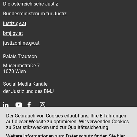
Die österreichische Justiz
Bundesministerium für Justiz
justiz.gv.at
bmj.gv.at
justizonline.gv.at
Palais Trautson
Museumstraße 7
1070 Wien
Social Media Kanäle
der Justiz und des BMJ
Der Gebrauch von Cookies erlaubt uns, Ihre Erfahrungen
Kontakt
auf dieser Website zu optimieren. Wir verwenden Cookies
zu Statistikzwecken und zur Qualitätssicherung
Impressum
Weitere Informationen zum Datenschutz finden Sie
hier
.