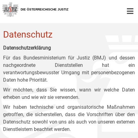
Zur
Zum
Zum
Hauptnavigation
Inhalt
Untermenü
DIE ÖSTERREICHISCHE JUSTIZ
[1]
[2]
[3]
Datenschutz
Datenschutzerklärung
Für das Bundesministerium für Justiz (BMJ) und dessen
nachgeordnete Dienststellen hat ein
verantwortungsbewusster Umgang mit personenbezogenen
Daten hohe Priorität.
Wir möchten, dass Sie wissen, wann wir welche Daten
erheben und wie wir sie verwenden.
Wir haben technische und organisatorische Maßnahmen
getroffen, die sicherstellen, dass die Vorschriften über den
Datenschutz sowohl von uns als auch von unseren externen
Dienstleistern beachtet werden.