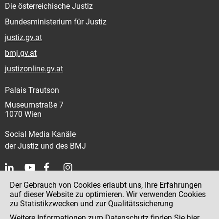
Die österreichische Justiz
Bundesministerium für Justiz
justiz.gv.at
bmj.gv.at
justizonline.gv.at
Palais Trautson
Museumstraße 7
1070 Wien
Social Media Kanäle
der Justiz und des BMJ
Der Gebrauch von Cookies erlaubt uns, Ihre Erfahrungen
Kontakt
auf dieser Website zu optimieren. Wir verwenden Cookies
zu Statistikzwecken und zur Qualitätssicherung
Impressum
Weitere Informationen zum Datenschutz finden Sie
hier
.