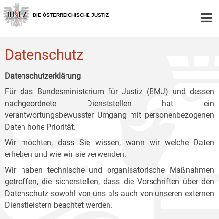
Zur
Zum
Zum
Hauptnavigation
Inhalt
Untermenü
DIE ÖSTERREICHISCHE JUSTIZ
[1]
[2]
[3]
Datenschutz
Datenschutzerklärung
Für das Bundesministerium für Justiz (BMJ) und dessen
nachgeordnete Dienststellen hat ein
verantwortungsbewusster Umgang mit personenbezogenen
Daten hohe Priorität.
Wir möchten, dass Sie wissen, wann wir welche Daten
erheben und wie wir sie verwenden.
Wir haben technische und organisatorische Maßnahmen
getroffen, die sicherstellen, dass die Vorschriften über den
Datenschutz sowohl von uns als auch von unseren externen
Dienstleistern beachtet werden.