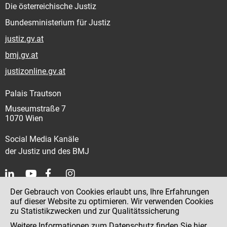
Die österreichische Justiz
Bundesministerium für Justiz
justiz.gv.at
bmj.gv.at
justizonline.gv.at
Palais Trautson
Museumstraße 7
1070 Wien
Social Media Kanäle
der Justiz und des BMJ
Der Gebrauch von Cookies erlaubt uns, Ihre Erfahrungen
Kontakt
auf dieser Website zu optimieren. Wir verwenden Cookies
zu Statistikzwecken und zur Qualitätssicherung
Impressum
Weitere Informationen zum Datenschutz finden Sie
hier
.