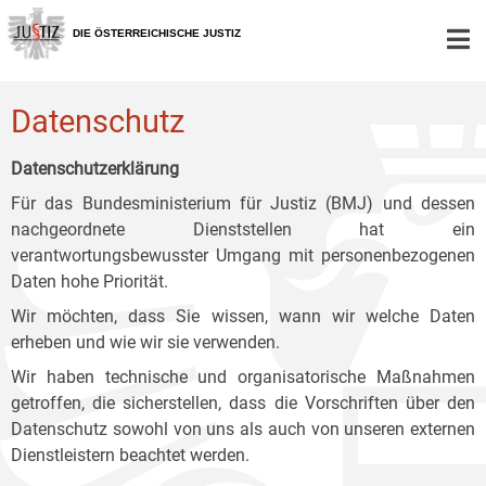
Zur
Zum
Zum
Hauptnavigation
Inhalt
Untermenü
DIE ÖSTERREICHISCHE JUSTIZ
[1]
[2]
[3]
Datenschutz
Datenschutzerklärung
Für das Bundesministerium für Justiz (BMJ) und dessen
nachgeordnete Dienststellen hat ein
verantwortungsbewusster Umgang mit personenbezogenen
Daten hohe Priorität.
Wir möchten, dass Sie wissen, wann wir welche Daten
erheben und wie wir sie verwenden.
Wir haben technische und organisatorische Maßnahmen
getroffen, die sicherstellen, dass die Vorschriften über den
Datenschutz sowohl von uns als auch von unseren externen
Dienstleistern beachtet werden.