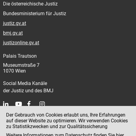
Die österreichische Justiz
Bundesministerium für Justiz
justiz.gv.at
bmj.gv.at
justizonline.gv.at
Palais Trautson
Museumstraße 7
1070 Wien
Social Media Kanäle
der Justiz und des BMJ
Der Gebrauch von Cookies erlaubt uns, Ihre Erfahrungen
Kontakt
auf dieser Website zu optimieren. Wir verwenden Cookies
zu Statistikzwecken und zur Qualitätssicherung
Impressum
Weitere Informationen zum Datenschutz finden Sie
hier
.