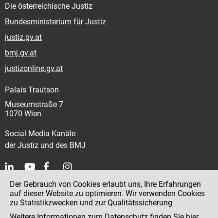
Die österreichische Justiz
Bundesministerium für Justiz
justiz.gv.at
bmj.gv.at
justizonline.gv.at
Palais Trautson
Museumstraße 7
1070 Wien
Social Media Kanäle
der Justiz und des BMJ
Der Gebrauch von Cookies erlaubt uns, Ihre Erfahrungen
Kontakt
auf dieser Website zu optimieren. Wir verwenden Cookies
zu Statistikzwecken und zur Qualitätssicherung
Impressum
Weitere Informationen zum Datenschutz finden Sie
hier
.