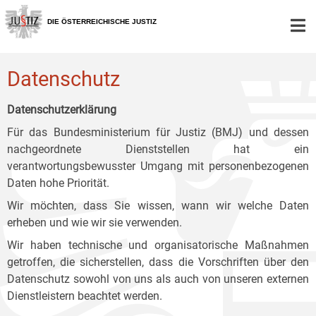
Zur
Zum
Zum
Hauptnavigation
Inhalt
Untermenü
DIE ÖSTERREICHISCHE JUSTIZ
[1]
[2]
[3]
Datenschutz
Datenschutzerklärung
Für das Bundesministerium für Justiz (BMJ) und dessen
nachgeordnete Dienststellen hat ein
verantwortungsbewusster Umgang mit personenbezogenen
Daten hohe Priorität.
Wir möchten, dass Sie wissen, wann wir welche Daten
erheben und wie wir sie verwenden.
Wir haben technische und organisatorische Maßnahmen
getroffen, die sicherstellen, dass die Vorschriften über den
Datenschutz sowohl von uns als auch von unseren externen
Dienstleistern beachtet werden.