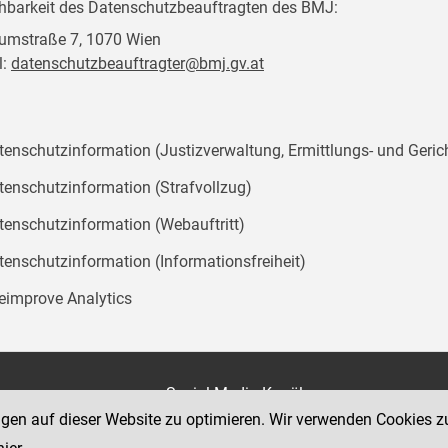
chbarkeit des Datenschutzbeauftragten des BMJ:
mstraße 7, 1070 Wien
l:
datenschutzbeauftragter@bmj.gv.at
tenschutzinformation (Justizverwaltung, Ermittlungs- und Geric
tenschutzinformation (Strafvollzug)
tenschutzinformation (Webauftritt)
tenschutzinformation (Informationsfreiheit)
teimprove Analytics
on
Social Media Kanäle
der Justiz und des BMJ
ngen auf dieser Website zu optimieren. Wir verwenden Cookies z
e 7