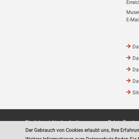
Errei
Museu
E-Mai
Da
Da
Da
Da
Si
Die österreichische Justiz
Palais Trauts
Der Gebrauch von Cookies erlaubt uns, Ihre Erfahru
Museumstraß
Bundesministerium für Justiz
1070 Wien