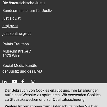
Die österreichische Justiz
Bundesministerium für Justiz
justiz.gv.at
bmj.gv.at
justizonline.gv.at
Palais Trautson
Museumstraße 7
1070 Wien
Social Media Kanäle
der Justiz und des BMJ
Der Gebrauch von Cookies erlaubt uns, Ihre Erfahrungen
Kontakt
auf dieser Website zu optimieren. Wir verwenden Cookies
zu Statistikzwecken und zur Qualitätssicherung
Impressum
Weitere Informationen zum Datenschutz finden Sie
hier
.