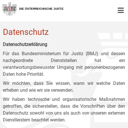
Zur
Zum
Zum
Hauptnavigation
Inhalt
Untermenü
DIE ÖSTERREICHISCHE JUSTIZ
[1]
[2]
[3]
Datenschutz
Datenschutzerklärung
Für das Bundesministerium für Justiz (BMJ) und dessen
nachgeordnete Dienststellen hat ein
verantwortungsbewusster Umgang mit personenbezogenen
Daten hohe Priorität.
Wir möchten, dass Sie wissen, wann wir welche Daten
erheben und wie wir sie verwenden.
Wir haben technische und organisatorische Maßnahmen
getroffen, die sicherstellen, dass die Vorschriften über den
Datenschutz sowohl von uns als auch von unseren externen
Dienstleistern beachtet werden.