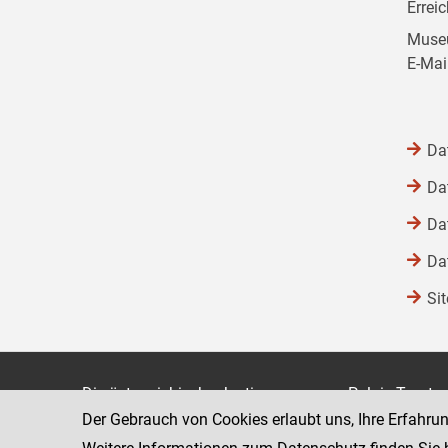
Errei
Museu
E-Mai
Da
Da
Da
Da
Si
Die österreichische Justiz
Palais Trauts
Der Gebrauch von Cookies erlaubt uns, Ihre Erfahru
Museumstraß
Bundesministerium für Justiz
1070 Wien