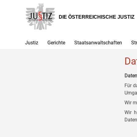
Zur
Zum
Zum
Hauptnavigation
Inhalt
Untermenü
[1]
[2]
[3]
DIE ÖSTERREICHISCHE JUSTIZ
Justiz
Gerichte
Staatsanwaltschaften
St
Da
Daten
Für d
Umgan
Wir m
Wir h
Daten