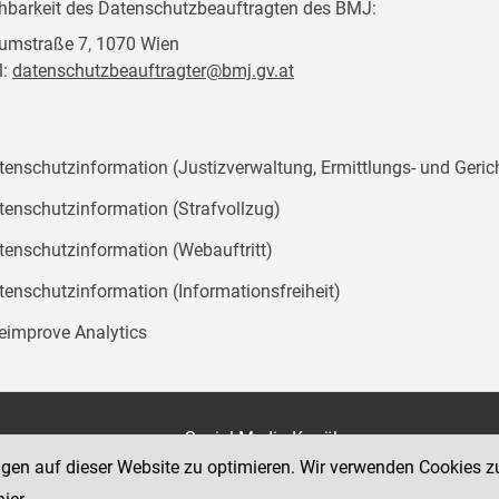
chbarkeit des Datenschutzbeauftragten des BMJ:
mstraße 7, 1070 Wien
l:
datenschutzbeauftragter@bmj.gv.at
tenschutzinformation (Justizverwaltung, Ermittlungs- und Geric
tenschutzinformation (Strafvollzug)
tenschutzinformation (Webauftritt)
tenschutzinformation (Informationsfreiheit)
teimprove Analytics
on
Social Media Kanäle
der Justiz und des BMJ
ngen auf dieser Website zu optimieren. Wir verwenden Cookies z
e 7