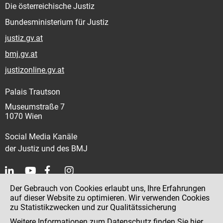
Die österreichische Justiz
Bundesministerium für Justiz
justiz.gv.at
bmj.gv.at
justizonline.gv.at
Palais Trautson
Museumstraße 7
1070 Wien
Social Media Kanäle
der Justiz und des BMJ
Der Gebrauch von Cookies erlaubt uns, Ihre Erfahrungen
Kontakt
auf dieser Website zu optimieren. Wir verwenden Cookies
zu Statistikzwecken und zur Qualitätssicherung
Impressum
Weitere Informationen zum Datenschutz finden Sie
hier
.