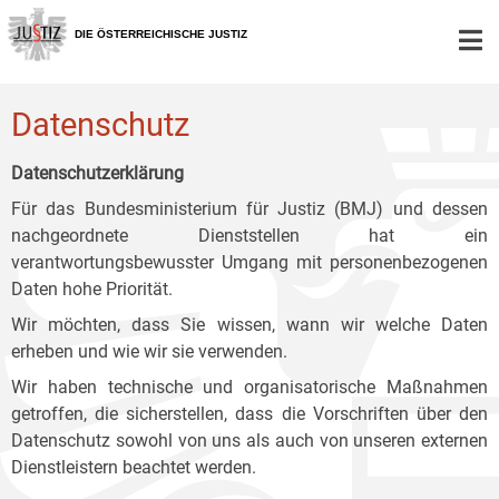
Zur
Zum
Zum
Hauptnavigation
Inhalt
Untermenü
DIE ÖSTERREICHISCHE JUSTIZ
[1]
[2]
[3]
Datenschutz
Datenschutzerklärung
Für das Bundesministerium für Justiz (BMJ) und dessen
nachgeordnete Dienststellen hat ein
verantwortungsbewusster Umgang mit personenbezogenen
Daten hohe Priorität.
Wir möchten, dass Sie wissen, wann wir welche Daten
erheben und wie wir sie verwenden.
Wir haben technische und organisatorische Maßnahmen
getroffen, die sicherstellen, dass die Vorschriften über den
Datenschutz sowohl von uns als auch von unseren externen
Dienstleistern beachtet werden.