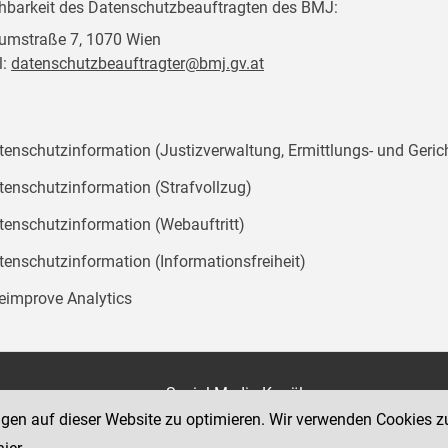
chbarkeit des Datenschutzbeauftragten des BMJ:
mstraße 7, 1070 Wien
l:
datenschutzbeauftragter@bmj.gv.at
tenschutzinformation (Justizverwaltung, Ermittlungs- und Geric
tenschutzinformation (Strafvollzug)
tenschutzinformation (Webauftritt)
tenschutzinformation (Informationsfreiheit)
teimprove Analytics
on
Social Media Kanäle
der Justiz und des BMJ
ngen auf dieser Website zu optimieren. Wir verwenden Cookies z
e 7