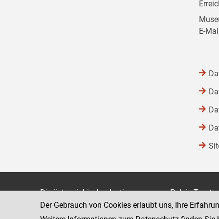
Errei
Museu
E-Mai
Da
Da
Da
Da
Si
Die österreichische Justiz
Palais Trauts
Der Gebrauch von Cookies erlaubt uns, Ihre Erfahru
Museumstraß
Bundesministerium für Justiz
1070 Wien