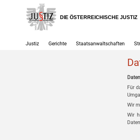
Zur
Zum
Zum
Hauptnavigation
Inhalt
Untermenü
[1]
[2]
[3]
DIE ÖSTERREICHISCHE JUSTIZ
Justiz
Gerichte
Staatsanwaltschaften
St
Da
Daten
Für d
Umgan
Wir m
Wir h
Daten