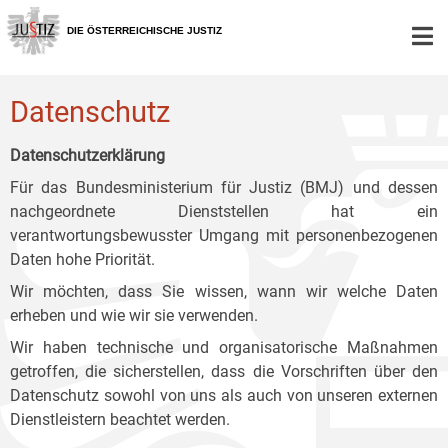
Zur
Zum
Zum
Hauptnavigation
Inhalt
Untermenü
DIE ÖSTERREICHISCHE JUSTIZ
[1]
[2]
[3]
Datenschutz
Datenschutzerklärung
Für das Bundesministerium für Justiz (BMJ) und dessen
nachgeordnete Dienststellen hat ein
verantwortungsbewusster Umgang mit personenbezogenen
Daten hohe Priorität.
Wir möchten, dass Sie wissen, wann wir welche Daten
erheben und wie wir sie verwenden.
Wir haben technische und organisatorische Maßnahmen
getroffen, die sicherstellen, dass die Vorschriften über den
Datenschutz sowohl von uns als auch von unseren externen
Dienstleistern beachtet werden.