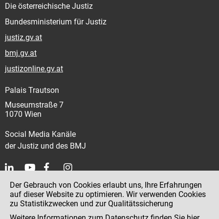
Die österreichische Justiz
Bundesministerium für Justiz
justiz.gv.at
bmj.gv.at
justizonline.gv.at
Palais Trautson
Museumstraße 7
1070 Wien
Social Media Kanäle
der Justiz und des BMJ
Der Gebrauch von Cookies erlaubt uns, Ihre Erfahrungen
Kontakt
auf dieser Website zu optimieren. Wir verwenden Cookies
zu Statistikzwecken und zur Qualitätssicherung
Impressum
Weitere Informationen zum Datenschutz finden Sie
hier
.