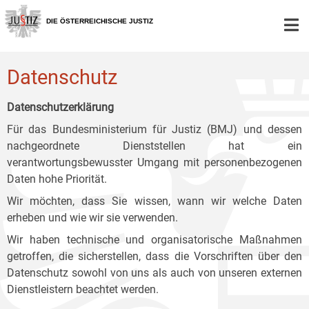
Zur
Zum
Zum
Hauptnavigation
Inhalt
Untermenü
DIE ÖSTERREICHISCHE JUSTIZ
[1]
[2]
[3]
Datenschutz
Datenschutzerklärung
Für das Bundesministerium für Justiz (BMJ) und dessen
nachgeordnete Dienststellen hat ein
verantwortungsbewusster Umgang mit personenbezogenen
Daten hohe Priorität.
Wir möchten, dass Sie wissen, wann wir welche Daten
erheben und wie wir sie verwenden.
Wir haben technische und organisatorische Maßnahmen
getroffen, die sicherstellen, dass die Vorschriften über den
Datenschutz sowohl von uns als auch von unseren externen
Dienstleistern beachtet werden.