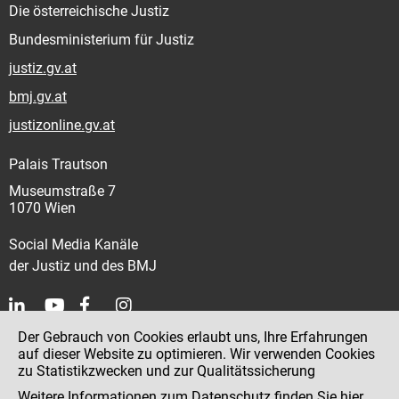
Die österreichische Justiz
Bundesministerium für Justiz
justiz.gv.at
bmj.gv.at
justizonline.gv.at
Palais Trautson
Museumstraße 7
1070 Wien
Social Media Kanäle
der Justiz und des BMJ
Der Gebrauch von Cookies erlaubt uns, Ihre Erfahrungen
Kontakt
auf dieser Website zu optimieren. Wir verwenden Cookies
zu Statistikzwecken und zur Qualitätssicherung
Impressum
Weitere Informationen zum Datenschutz finden Sie
hier
.