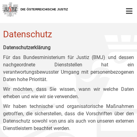
Zur
Zum
Zum
Hauptnavigation
Inhalt
Untermenü
DIE ÖSTERREICHISCHE JUSTIZ
[1]
[2]
[3]
Datenschutz
Datenschutzerklärung
Für das Bundesministerium für Justiz (BMJ) und dessen
nachgeordnete Dienststellen hat ein
verantwortungsbewusster Umgang mit personenbezogenen
Daten hohe Priorität.
Wir möchten, dass Sie wissen, wann wir welche Daten
erheben und wie wir sie verwenden.
Wir haben technische und organisatorische Maßnahmen
getroffen, die sicherstellen, dass die Vorschriften über den
Datenschutz sowohl von uns als auch von unseren externen
Dienstleistern beachtet werden.