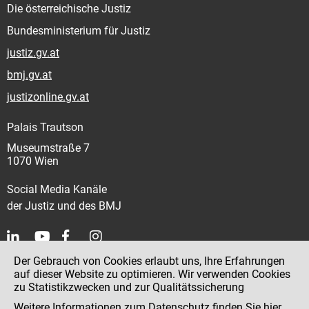
Die österreichische Justiz
Bundesministerium für Justiz
justiz.gv.at
bmj.gv.at
justizonline.gv.at
Palais Trautson
Museumstraße 7
1070 Wien
Social Media Kanäle
der Justiz und des BMJ
Der Gebrauch von Cookies erlaubt uns, Ihre Erfahrungen
Kontakt
auf dieser Website zu optimieren. Wir verwenden Cookies
zu Statistikzwecken und zur Qualitätssicherung
Impressum
Weitere Informationen zum Datenschutz finden Sie
hier
.