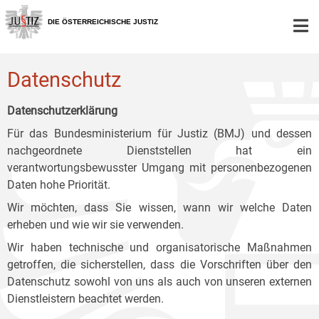
Zur
Zum
Zum
Hauptnavigation
Inhalt
Untermenü
DIE ÖSTERREICHISCHE JUSTIZ
[1]
[2]
[3]
Datenschutz
Datenschutzerklärung
Für das Bundesministerium für Justiz (BMJ) und dessen
nachgeordnete Dienststellen hat ein
verantwortungsbewusster Umgang mit personenbezogenen
Daten hohe Priorität.
Wir möchten, dass Sie wissen, wann wir welche Daten
erheben und wie wir sie verwenden.
Wir haben technische und organisatorische Maßnahmen
getroffen, die sicherstellen, dass die Vorschriften über den
Datenschutz sowohl von uns als auch von unseren externen
Dienstleistern beachtet werden.