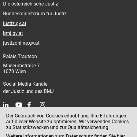
Die österreichische Justiz
Bundesministerium für Justiz
justiz.gv.at
bmj.gv.at
justizonline.gv.at
Palais Trautson
Museumstraße 7
1070 Wien
Social Media Kanäle
der Justiz und des BMJ
Der Gebrauch von Cookies erlaubt uns, Ihre Erfahrungen
Kontakt
auf dieser Website zu optimieren. Wir verwenden Cookies
zu Statistikzwecken und zur Qualitätssicherung
Impressum
Weitere Informationen zum Datenschutz finden Sie
hier
.