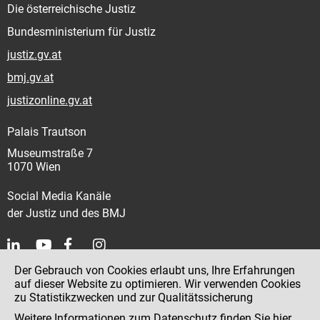
Die österreichische Justiz
Bundesministerium für Justiz
justiz.gv.at
bmj.gv.at
justizonline.gv.at
Palais Trautson
Museumstraße 7
1070 Wien
Social Media Kanäle
der Justiz und des BMJ
Der Gebrauch von Cookies erlaubt uns, Ihre Erfahrungen
Kontakt
auf dieser Website zu optimieren. Wir verwenden Cookies
zu Statistikzwecken und zur Qualitätssicherung
Impressum
Weitere Informationen zum Datenschutz finden Sie
hier
.