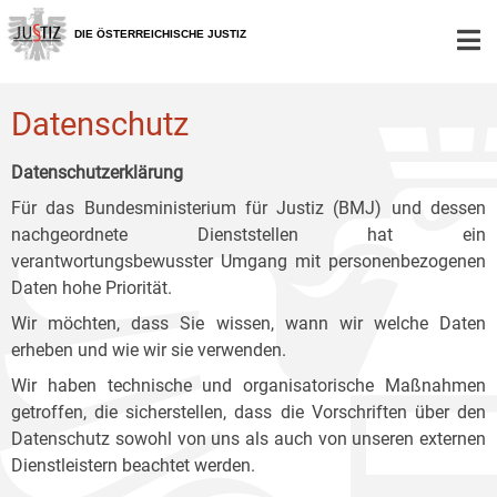
Zur
Zum
Zum
Hauptnavigation
Inhalt
Untermenü
DIE ÖSTERREICHISCHE JUSTIZ
[1]
[2]
[3]
Datenschutz
Datenschutzerklärung
Für das Bundesministerium für Justiz (BMJ) und dessen
nachgeordnete Dienststellen hat ein
verantwortungsbewusster Umgang mit personenbezogenen
Daten hohe Priorität.
Wir möchten, dass Sie wissen, wann wir welche Daten
erheben und wie wir sie verwenden.
Wir haben technische und organisatorische Maßnahmen
getroffen, die sicherstellen, dass die Vorschriften über den
Datenschutz sowohl von uns als auch von unseren externen
Dienstleistern beachtet werden.