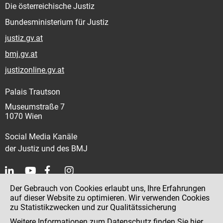
Die österreichische Justiz
Bundesministerium für Justiz
justiz.gv.at
bmj.gv.at
justizonline.gv.at
Palais Trautson
Museumstraße 7
1070 Wien
Social Media Kanäle
der Justiz und des BMJ
Der Gebrauch von Cookies erlaubt uns, Ihre Erfahrungen
Kontakt
auf dieser Website zu optimieren. Wir verwenden Cookies
zu Statistikzwecken und zur Qualitätssicherung
Impressum
Weitere Informationen zum Datenschutz finden Sie
hier
.