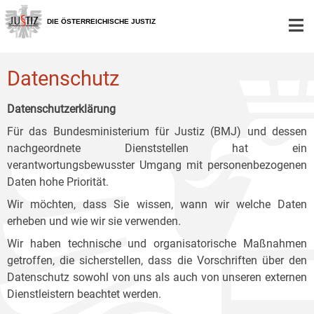
Zur
Zum
Zum
Hauptnavigation
Inhalt
Untermenü
DIE ÖSTERREICHISCHE JUSTIZ
[1]
[2]
[3]
Datenschutz
Datenschutzerklärung
Für das Bundesministerium für Justiz (BMJ) und dessen
nachgeordnete Dienststellen hat ein
verantwortungsbewusster Umgang mit personenbezogenen
Daten hohe Priorität.
Wir möchten, dass Sie wissen, wann wir welche Daten
erheben und wie wir sie verwenden.
Wir haben technische und organisatorische Maßnahmen
getroffen, die sicherstellen, dass die Vorschriften über den
Datenschutz sowohl von uns als auch von unseren externen
Dienstleistern beachtet werden.