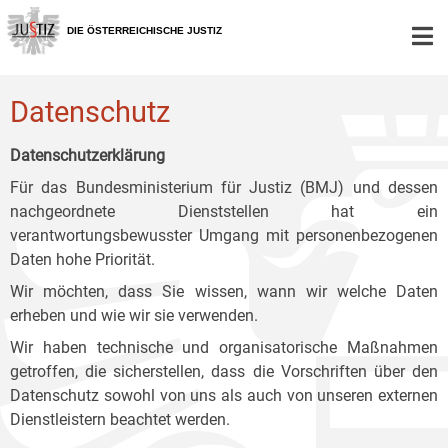
Zur
Zum
Zum
Hauptnavigation
Inhalt
Untermenü
DIE ÖSTERREICHISCHE JUSTIZ
[1]
[2]
[3]
Datenschutz
Datenschutzerklärung
Für das Bundesministerium für Justiz (BMJ) und dessen
nachgeordnete Dienststellen hat ein
verantwortungsbewusster Umgang mit personenbezogenen
Daten hohe Priorität.
Wir möchten, dass Sie wissen, wann wir welche Daten
erheben und wie wir sie verwenden.
Wir haben technische und organisatorische Maßnahmen
getroffen, die sicherstellen, dass die Vorschriften über den
Datenschutz sowohl von uns als auch von unseren externen
Dienstleistern beachtet werden.