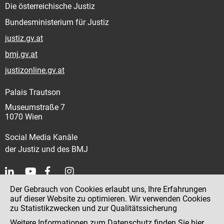
Die österreichische Justiz
Bundesministerium für Justiz
justiz.gv.at
bmj.gv.at
justizonline.gv.at
Palais Trautson
Museumstraße 7
1070 Wien
Social Media Kanäle
der Justiz und des BMJ
Der Gebrauch von Cookies erlaubt uns, Ihre Erfahrungen
Kontakt
auf dieser Website zu optimieren. Wir verwenden Cookies
zu Statistikzwecken und zur Qualitätssicherung
Impressum
Weitere Informationen zum Datenschutz finden Sie
hier
.