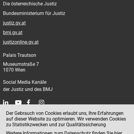
Die österreichische Justiz
Bundesministerium für Justiz
justiz.gv.at
bmj.gv.at
justizonline.gv.at
Palais Trautson
Museumstraße 7
1070 Wien
Social Media Kanäle
der Justiz und des BMJ
Der Gebrauch von Cookies erlaubt uns, Ihre Erfahrungen
Kontakt
auf dieser Website zu optimieren. Wir verwenden Cookies
zu Statistikzwecken und zur Qualitätssicherung
Impressum
Weitere Informationen zum Datenschutz finden Sie
hier
.