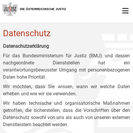
Zur
Zum
Zum
Hauptnavigation
Inhalt
Untermenü
DIE ÖSTERREICHISCHE JUSTIZ
[1]
[2]
[3]
Datenschutz
Datenschutzerklärung
Für das Bundesministerium für Justiz (BMJ) und dessen
nachgeordnete Dienststellen hat ein
verantwortungsbewusster Umgang mit personenbezogenen
Daten hohe Priorität.
Wir möchten, dass Sie wissen, wann wir welche Daten
erheben und wie wir sie verwenden.
Wir haben technische und organisatorische Maßnahmen
getroffen, die sicherstellen, dass die Vorschriften über den
Datenschutz sowohl von uns als auch von unseren externen
Dienstleistern beachtet werden.