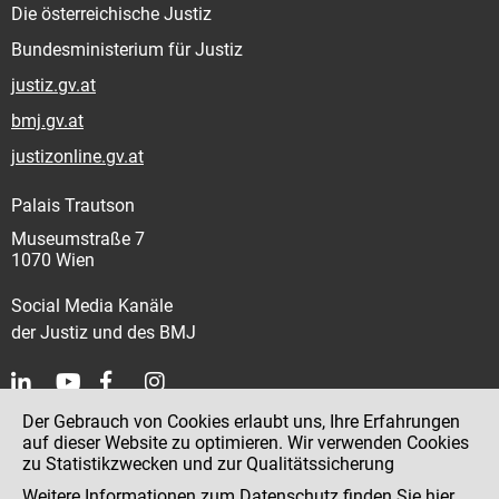
Die österreichische Justiz
Bundesministerium für Justiz
justiz.gv.at
bmj.gv.at
justizonline.gv.at
Palais Trautson
Museumstraße 7
1070 Wien
Social Media Kanäle
der Justiz und des BMJ
Der Gebrauch von Cookies erlaubt uns, Ihre Erfahrungen
Kontakt
auf dieser Website zu optimieren. Wir verwenden Cookies
zu Statistikzwecken und zur Qualitätssicherung
Impressum
Weitere Informationen zum Datenschutz finden Sie
hier
.