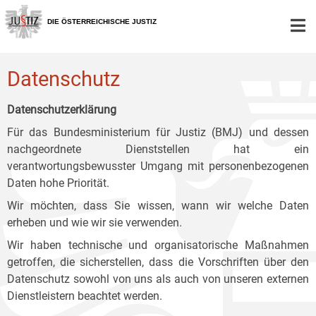
Zur
Zum
Zum
Hauptnavigation
Inhalt
Untermenü
DIE ÖSTERREICHISCHE JUSTIZ
[1]
[2]
[3]
Datenschutz
Datenschutzerklärung
Für das Bundesministerium für Justiz (BMJ) und dessen
nachgeordnete Dienststellen hat ein
verantwortungsbewusster Umgang mit personenbezogenen
Daten hohe Priorität.
Wir möchten, dass Sie wissen, wann wir welche Daten
erheben und wie wir sie verwenden.
Wir haben technische und organisatorische Maßnahmen
getroffen, die sicherstellen, dass die Vorschriften über den
Datenschutz sowohl von uns als auch von unseren externen
Dienstleistern beachtet werden.