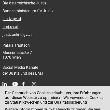
Die österreichische Justiz
Bundesministerium für Justiz
justiz.gv.at
bmj.gv.at
justizonline.gv.at
Palais Trautson
Museumstraße 7
1070 Wien
Social Media Kanäle
der Justiz und des BMJ
Der Gebrauch von Cookies erlaubt uns, Ihre Erfahrungen
Kontakt
auf dieser Website zu optimieren. Wir verwenden Cookies
zu Statistikzwecken und zur Qualitätssicherung
Impressum
Weitere Informationen zum Datenschutz finden Sie
hier
.