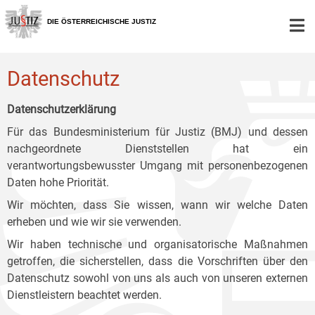
Zur
Zum
Zum
Hauptnavigation
Inhalt
Untermenü
DIE ÖSTERREICHISCHE JUSTIZ
[1]
[2]
[3]
Datenschutz
Datenschutzerklärung
Für das Bundesministerium für Justiz (BMJ) und dessen
nachgeordnete Dienststellen hat ein
verantwortungsbewusster Umgang mit personenbezogenen
Daten hohe Priorität.
Wir möchten, dass Sie wissen, wann wir welche Daten
erheben und wie wir sie verwenden.
Wir haben technische und organisatorische Maßnahmen
getroffen, die sicherstellen, dass die Vorschriften über den
Datenschutz sowohl von uns als auch von unseren externen
Dienstleistern beachtet werden.