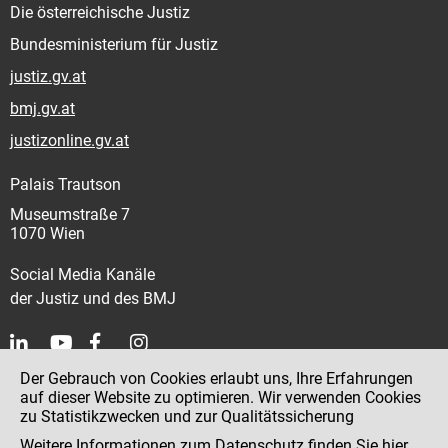
Die österreichische Justiz
Bundesministerium für Justiz
justiz.gv.at
bmj.gv.at
justizonline.gv.at
Palais Trautson
Museumstraße 7
1070 Wien
Social Media Kanäle
der Justiz und des BMJ
Der Gebrauch von Cookies erlaubt uns, Ihre Erfahrungen
Kontakt
auf dieser Website zu optimieren. Wir verwenden Cookies
zu Statistikzwecken und zur Qualitätssicherung
Impressum
Weitere Informationen zum Datenschutz finden Sie
hier
.