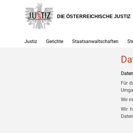
Zur
Zum
Zum
Hauptnavigation
Inhalt
Untermenü
[1]
[2]
[3]
DIE ÖSTERREICHISCHE JUSTIZ
Justiz
Gerichte
Staatsanwaltschaften
St
Da
Daten
Für d
Umgan
Wir m
Wir h
Daten