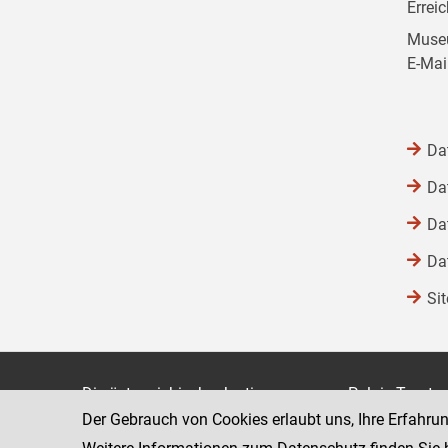
Errei
Museu
E-Mai
Da
Da
Da
Da
Si
Die österreichische Justiz
Palais Trauts
Der Gebrauch von Cookies erlaubt uns, Ihre Erfahru
Museumstraß
Bundesministerium für Justiz
1070 Wien