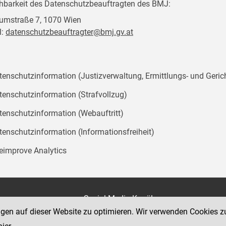
chbarkeit des Datenschutzbeauftragten des BMJ:
mstraße 7, 1070 Wien
l:
datenschutzbeauftragter@bmj.gv.at
tenschutzinformation (Justizverwaltung, Ermittlungs- und Geric
tenschutzinformation (Strafvollzug)
tenschutzinformation (Webauftritt)
tenschutzinformation (Informationsfreiheit)
teimprove Analytics
on
Social Media Kanäle
der Justiz und des BMJ
ngen auf dieser Website zu optimieren. Wir verwenden Cookies z
e 7