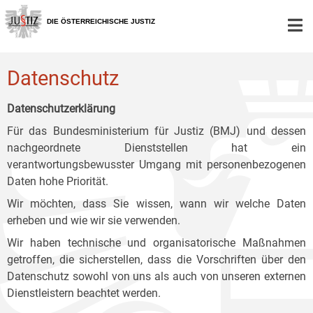
Zur
Zum
Zum
Hauptnavigation
Inhalt
Untermenü
DIE ÖSTERREICHISCHE JUSTIZ
[1]
[2]
[3]
Datenschutz
Datenschutzerklärung
Für das Bundesministerium für Justiz (BMJ) und dessen
nachgeordnete Dienststellen hat ein
verantwortungsbewusster Umgang mit personenbezogenen
Daten hohe Priorität.
Wir möchten, dass Sie wissen, wann wir welche Daten
erheben und wie wir sie verwenden.
Wir haben technische und organisatorische Maßnahmen
getroffen, die sicherstellen, dass die Vorschriften über den
Datenschutz sowohl von uns als auch von unseren externen
Dienstleistern beachtet werden.