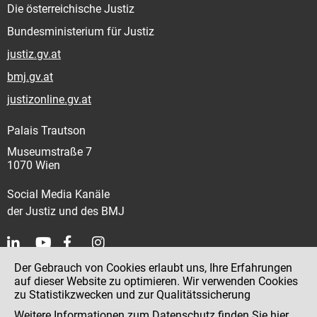
Die österreichische Justiz
Bundesministerium für Justiz
justiz.gv.at
bmj.gv.at
justizonline.gv.at
Palais Trautson
Museumstraße 7
1070 Wien
Social Media Kanäle
der Justiz und des BMJ
Der Gebrauch von Cookies erlaubt uns, Ihre Erfahrungen
Kontakt
auf dieser Website zu optimieren. Wir verwenden Cookies
zu Statistikzwecken und zur Qualitätssicherung
Impressum
Weitere Informationen zum Datenschutz finden Sie
hier
.