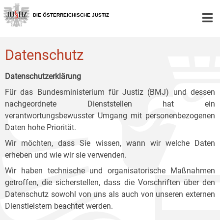
Zur
Zum
Zum
Hauptnavigation
Inhalt
Untermenü
DIE ÖSTERREICHISCHE JUSTIZ
[1]
[2]
[3]
Datenschutz
Datenschutzerklärung
Für das Bundesministerium für Justiz (BMJ) und dessen
nachgeordnete Dienststellen hat ein
verantwortungsbewusster Umgang mit personenbezogenen
Daten hohe Priorität.
Wir möchten, dass Sie wissen, wann wir welche Daten
erheben und wie wir sie verwenden.
Wir haben technische und organisatorische Maßnahmen
getroffen, die sicherstellen, dass die Vorschriften über den
Datenschutz sowohl von uns als auch von unseren externen
Dienstleistern beachtet werden.