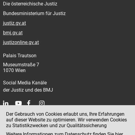
Die österreichische Justiz
Bundesministerium für Justiz
justiz.gv.at
bmj.gv.at
justizonline.gv.at
Palais Trautson
Museumstraße 7
1070 Wien
Social Media Kanäle
der Justiz und des BMJ
Der Gebrauch von Cookies erlaubt uns, Ihre Erfahrungen
Kontakt
auf dieser Website zu optimieren. Wir verwenden Cookies
zu Statistikzwecken und zur Qualitätssicherung
Impressum
Weitere Informationen zum Datenschutz finden Sie
hier
.