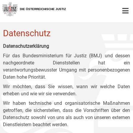
Zur
Zum
Zum
Hauptnavigation
Inhalt
Untermenü
DIE ÖSTERREICHISCHE JUSTIZ
[1]
[2]
[3]
Datenschutz
Datenschutzerklärung
Für das Bundesministerium für Justiz (BMJ) und dessen
nachgeordnete Dienststellen hat ein
verantwortungsbewusster Umgang mit personenbezogenen
Daten hohe Priorität.
Wir möchten, dass Sie wissen, wann wir welche Daten
erheben und wie wir sie verwenden.
Wir haben technische und organisatorische Maßnahmen
getroffen, die sicherstellen, dass die Vorschriften über den
Datenschutz sowohl von uns als auch von unseren externen
Dienstleistern beachtet werden.