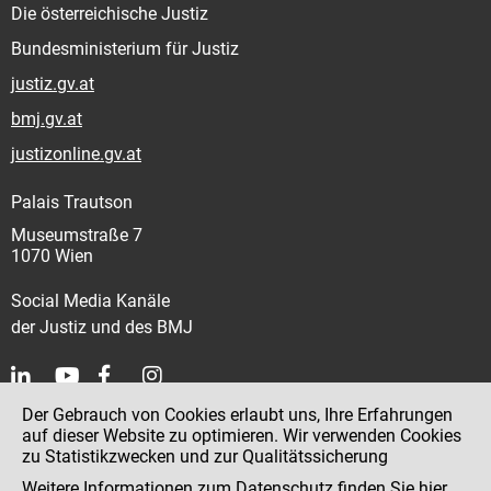
Die österreichische Justiz
Bundesministerium für Justiz
justiz.gv.at
bmj.gv.at
justizonline.gv.at
Palais Trautson
Museumstraße 7
1070 Wien
Social Media Kanäle
der Justiz und des BMJ
Der Gebrauch von Cookies erlaubt uns, Ihre Erfahrungen
Kontakt
auf dieser Website zu optimieren. Wir verwenden Cookies
zu Statistikzwecken und zur Qualitätssicherung
Impressum
Weitere Informationen zum Datenschutz finden Sie
hier
.