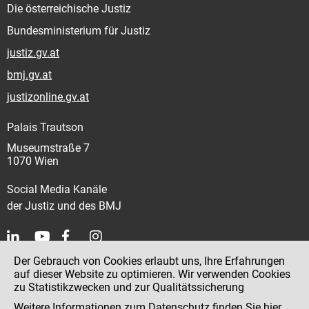
Die österreichische Justiz
Bundesministerium für Justiz
justiz.gv.at
bmj.gv.at
justizonline.gv.at
Palais Trautson
Museumstraße 7
1070 Wien
Social Media Kanäle
der Justiz und des BMJ
Der Gebrauch von Cookies erlaubt uns, Ihre Erfahrungen
Kontakt
auf dieser Website zu optimieren. Wir verwenden Cookies
zu Statistikzwecken und zur Qualitätssicherung
Impressum
Weitere Informationen zum Datenschutz finden Sie
hier
.