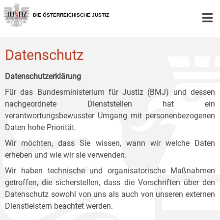
Zur
Zum
Zum
Hauptnavigation
Inhalt
Untermenü
DIE ÖSTERREICHISCHE JUSTIZ
[1]
[2]
[3]
Datenschutz
Datenschutzerklärung
Für das Bundesministerium für Justiz (BMJ) und dessen
nachgeordnete Dienststellen hat ein
verantwortungsbewusster Umgang mit personenbezogenen
Daten hohe Priorität.
Wir möchten, dass Sie wissen, wann wir welche Daten
erheben und wie wir sie verwenden.
Wir haben technische und organisatorische Maßnahmen
getroffen, die sicherstellen, dass die Vorschriften über den
Datenschutz sowohl von uns als auch von unseren externen
Dienstleistern beachtet werden.