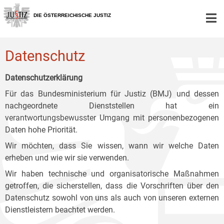
Zur
Zum
Zum
Hauptnavigation
Inhalt
Untermenü
DIE ÖSTERREICHISCHE JUSTIZ
[1]
[2]
[3]
Datenschutz
Datenschutzerklärung
Für das Bundesministerium für Justiz (BMJ) und dessen
nachgeordnete Dienststellen hat ein
verantwortungsbewusster Umgang mit personenbezogenen
Daten hohe Priorität.
Wir möchten, dass Sie wissen, wann wir welche Daten
erheben und wie wir sie verwenden.
Wir haben technische und organisatorische Maßnahmen
getroffen, die sicherstellen, dass die Vorschriften über den
Datenschutz sowohl von uns als auch von unseren externen
Dienstleistern beachtet werden.