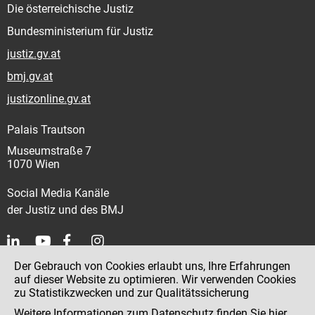
Die österreichische Justiz
Bundesministerium für Justiz
justiz.gv.at
bmj.gv.at
justizonline.gv.at
Palais Trautson
Museumstraße 7
1070 Wien
Social Media Kanäle
der Justiz und des BMJ
Der Gebrauch von Cookies erlaubt uns, Ihre Erfahrungen
Kontakt
auf dieser Website zu optimieren. Wir verwenden Cookies
zu Statistikzwecken und zur Qualitätssicherung
Impressum
Weitere Informationen zum Datenschutz finden Sie
hier
.